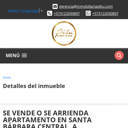
gerencia@inmobiliariapibu.com
Select Language
▼
+573122030897
+573122030897
MENÚ
Inicio
Detalles del inmueble
SE VENDE O SE ARRIENDA
APARTAMENTO EN SANTA
BÁRBARA CENTRAL .A