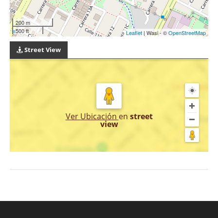
200 m
500 ft
Leaflet
| Wasi - ©
OpenStreetMap
Street View
Ver Ubicación
en
street
view