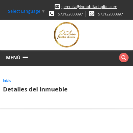
gerencia@inmobiliariapibu.com
Select Language
▼
+573122030897
+573122030897
MENÚ
Inicio
Detalles del inmueble