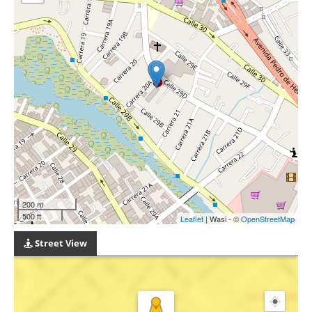
200 m
500 ft
Leaflet
| Wasi - ©
OpenStreetMap
Street View