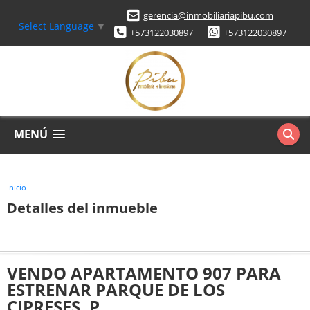
gerencia@inmobiliariapibu.com
Select Language
▼
+573122030897
+573122030897
MENÚ
Inicio
Detalles del inmueble
VENDO APARTAMENTO 907 PARA
ESTRENAR PARQUE DE LOS
CIPRESES. P