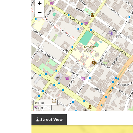
+
−
200 m
500 ft
Street View