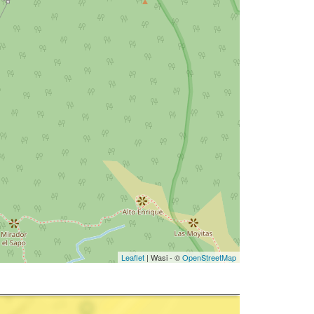
Leaflet
| Wasi - ©
OpenStreetMap