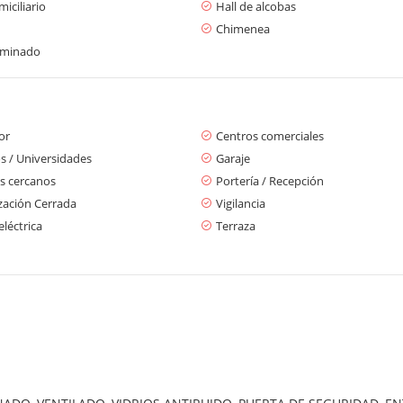
iciliario
Hall de alcobas
Chimenea
aminado
or
Centros comerciales
s / Universidades
Garaje
s cercanos
Portería / Recepción
zación Cerrada
Vigilancia
eléctrica
Terraza