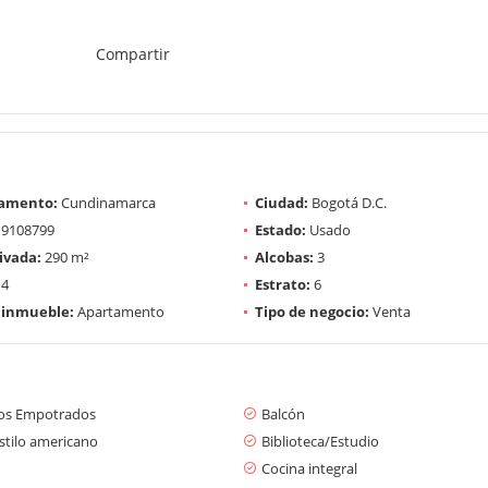
Compartir
amento:
Cundinamarca
Ciudad:
Bogotá D.C.
9108799
Estado:
Usado
ivada:
290 m²
Alcobas:
3
4
Estrato:
6
 inmueble:
Apartamento
Tipo de negocio:
Venta
os Empotrados
Balcón
stilo americano
Biblioteca/Estudio
Cocina integral