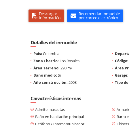
Descargar
Recomendar inmueble
información
por correo electrónico
Detalles del inmueble
País:
Colombia
Depart
Zona / barrio:
Los Rosales
Código:
Área Terreno:
290 m²
Área Pr
Baño medio:
Si
Garaje:
Año construcción:
2008
Tipo de
Características internas
Admite mascotas
Armari
Baño en habitación principal
Barra e
Citófono / Intercomunicador
Clósets