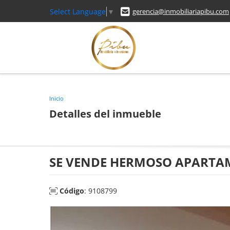
Select Language
▼
gerencia@inmobiliariapibu.com
Inicio
Detalles del inmueble
SE VENDE HERMOSO APARTAM
Código
: 9108799