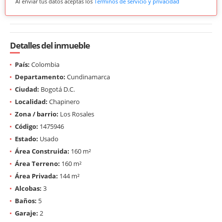
Al enviar tus datos aceptas los
Términos de servicio y privacidad
Detalles del inmueble
País:
Colombia
Departamento:
Cundinamarca
Ciudad:
Bogotá D.C.
Localidad:
Chapinero
Zona / barrio:
Los Rosales
Código:
1475946
Estado:
Usado
Área Construida:
160 m²
Área Terreno:
160 m²
Área Privada:
144 m²
Alcobas:
3
Baños:
5
Garaje:
2