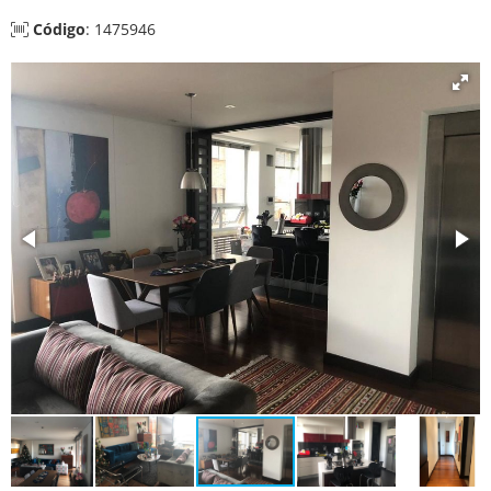
Código
: 1475946