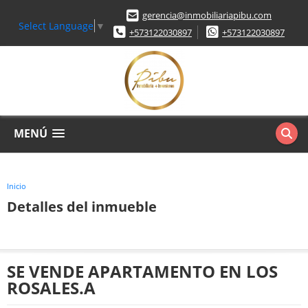
gerencia@inmobiliariapibu.com
Select Language
▼
+573122030897
+573122030897
MENÚ
Inicio
Detalles del inmueble
SE VENDE APARTAMENTO EN LOS
ROSALES.A