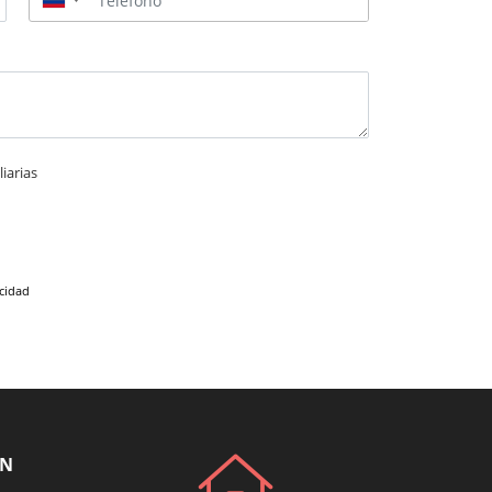
▼
iarias
acidad
ÓN