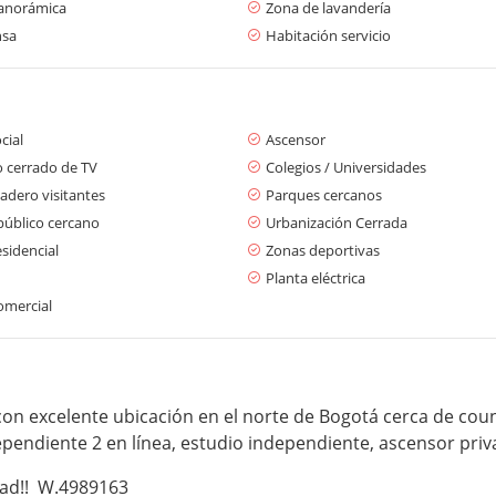
panorámica
Zona de lavandería
nsa
Habitación servicio
cial
Ascensor
o cerrado de TV
Colegios / Universidades
adero visitantes
Parques cercanos
público cercano
Urbanización Cerrada
sidencial
Zonas deportivas
Planta eléctrica
omercial
n excelente ubicación en el norte de Bogotá cerca de count
endiente 2 en línea, estudio independiente, ascensor pri
idad!! W.4989163