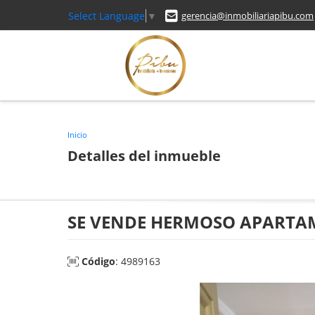
Select Language
▼
gerencia@inmobiliariapibu.com
Inicio
Detalles del inmueble
SE VENDE HERMOSO APARTAM
Código
: 4989163