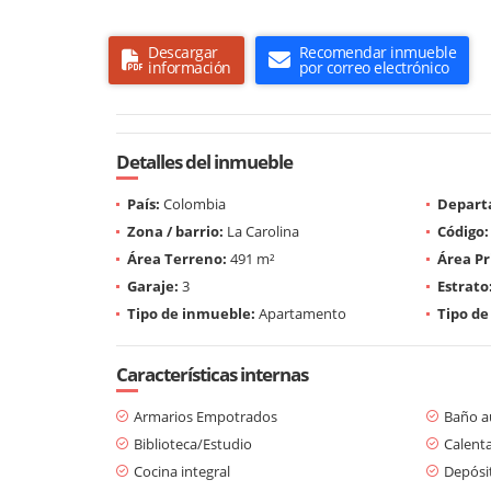
Descargar
Recomendar inmueble
información
por correo electrónico
Detalles del inmueble
País:
Colombia
Depart
Zona / barrio:
La Carolina
Código:
Área Terreno:
491 m²
Área Pr
Garaje:
3
Estrato
Tipo de inmueble:
Apartamento
Tipo de
Características internas
Armarios Empotrados
Baño au
Biblioteca/Estudio
Calent
Cocina integral
Depósi