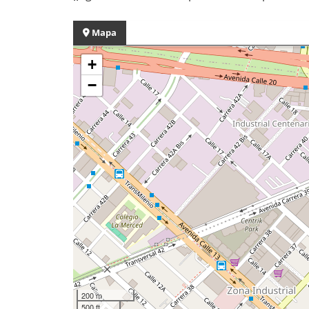
Mapa
+
−
200 m
500 ft