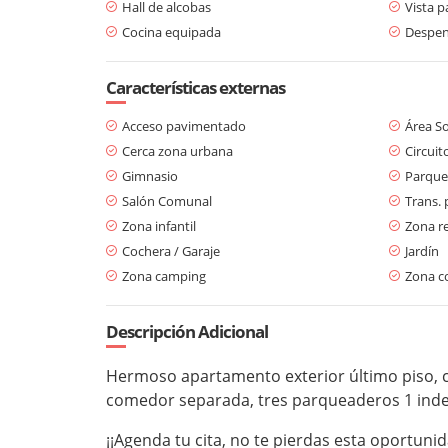
Hall de alcobas
Vista 
Cocina equipada
Despe
Características externas
Acceso pavimentado
Área So
Cerca zona urbana
Circuit
Gimnasio
Parque
Salón Comunal
Trans. 
Zona infantil
Zona re
Cochera / Garaje
Jardín
Zona camping
Zona c
Descripción Adicional
Hermoso apartamento exterior último piso, co
comedor separada, tres parqueaderos 1 indep
¡¡Agenda tu cita, no te pierdas esta oportun