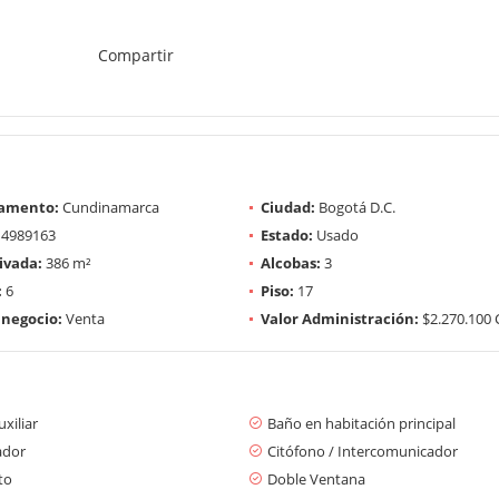
Compartir
amento:
Cundinamarca
Ciudad:
Bogotá D.C.
4989163
Estado:
Usado
ivada:
386 m²
Alcobas:
3
:
6
Piso:
17
 negocio:
Venta
Valor Administración:
$2.270.100
xiliar
Baño en habitación principal
ador
Citófono / Intercomunicador
to
Doble Ventana