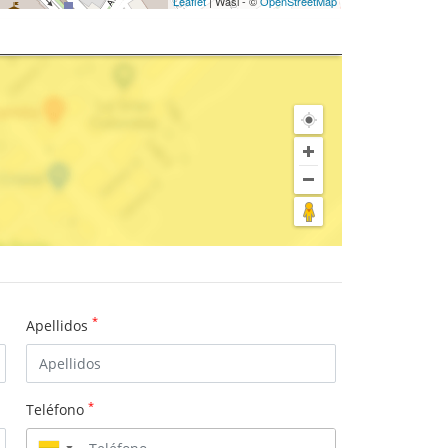
Leaflet
| Wasi - ©
OpenStreetMap
*
Apellidos
*
Teléfono