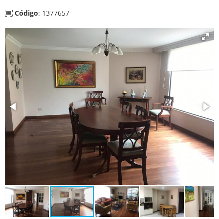
Código
: 1377657