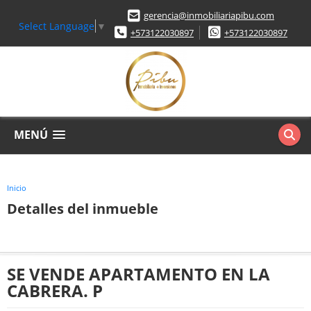
gerencia@inmobiliariapibu.com
Select Language
▼
+573122030897
+573122030897
MENÚ
Inicio
Detalles del inmueble
SE VENDE APARTAMENTO EN LA
CABRERA. P