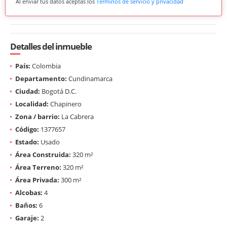
Al enviar tus datos aceptas los
Términos de servicio y privacidad
Detalles del inmueble
País:
Colombia
Departamento:
Cundinamarca
Ciudad:
Bogotá D.C.
Localidad:
Chapinero
Zona / barrio:
La Cabrera
Código:
1377657
Estado:
Usado
Área Construida:
320 m²
Área Terreno:
320 m²
Área Privada:
300 m²
Alcobas:
4
Baños:
6
Garaje:
2