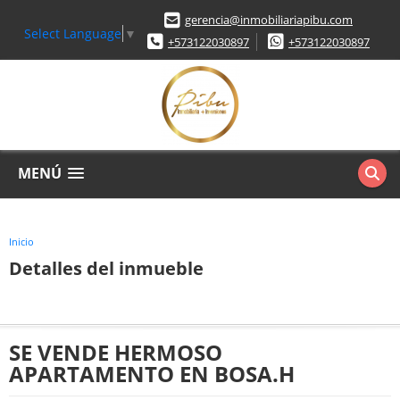
gerencia@inmobiliariapibu.com
Select Language
▼
+573122030897
+573122030897
MENÚ
Inicio
Detalles del inmueble
SE VENDE HERMOSO
APARTAMENTO EN BOSA.H