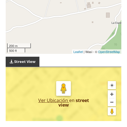
200 m
500 ft
Leaflet
| Wasi - ©
OpenStreetMap
Street View
Ver Ubicación
en
street
view