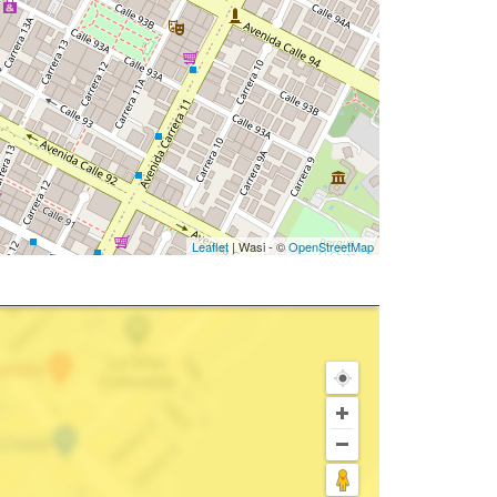
Leaflet
| Wasi - ©
OpenStreetMap