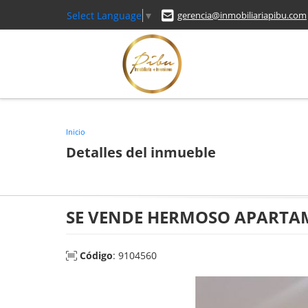
Select Language
▼
gerencia@inmobiliariapibu.com
Inicio
Detalles del inmueble
SE VENDE HERMOSO APARTAM
Código
: 9104560