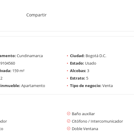
Compartir
amento:
Cundinamarca
Ciudad:
Bogotá D.C.
9104560
Estado:
Usado
ivada:
159 m²
Alcobas:
3
2
Estrato:
5
 inmueble:
Apartamento
Tipo de negocio:
Venta
Baño auxiliar
ador
Citófono / Intercomunicador
to
Doble Ventana