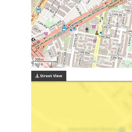
200 m
500 ft
Street View