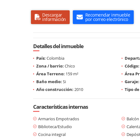
Descargar
Recomendar inmueble
información
por correo electrónico
Detalles del inmueble
País:
Colombia
Depart
Zona / barrio:
Chico
Código:
Área Terreno:
159 m²
Área Pr
Baño medio:
Si
Garaje:
Año construcción:
2010
Tipo de
Características internas
Armarios Empotrados
Balcón
Biblioteca/Estudio
Calent
Cocina integral
Depósi