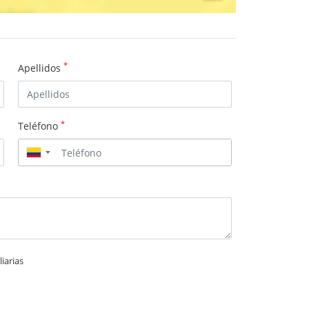
*
Apellidos
*
Teléfono
▼
iarias