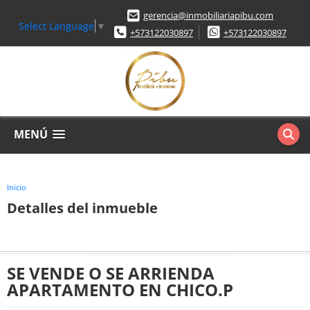
gerencia@inmobiliariapibu.com
Select Language
▼
+573122030897
+573122030897
MENÚ
Inicio
Detalles del inmueble
SE VENDE O SE ARRIENDA
APARTAMENTO EN CHICO.P