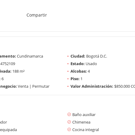
Compartir
amento:
Cundinamarca
Ciudad:
Bogotá D.C.
4752109
Estado:
Usado
ivada:
188 m²
Alcobas:
4
:
6
Piso:
1
 negocio:
Venta | Permutar
Valor Administración:
$850.000 C
Baño auxiliar
ador
Chimenea
 equipada
Cocina integral