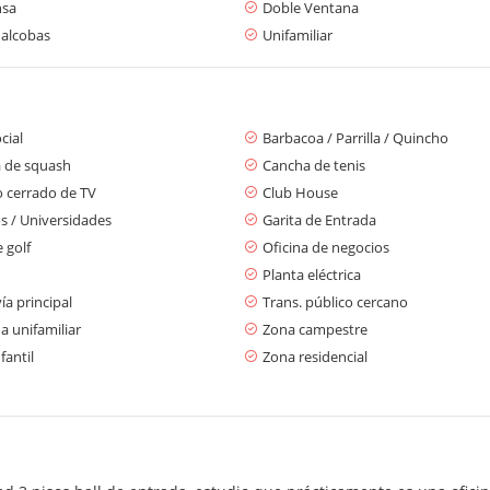
nsa
Doble Ventana
 alcobas
Unifamiliar
cial
Barbacoa / Parrilla / Quincho
 de squash
Cancha de tenis
o cerrado de TV
Club House
s / Universidades
Garita de Entrada
e golf
Oficina de negocios
Planta eléctrica
ía principal
Trans. público cercano
a unifamiliar
Zona campestre
fantil
Zona residencial