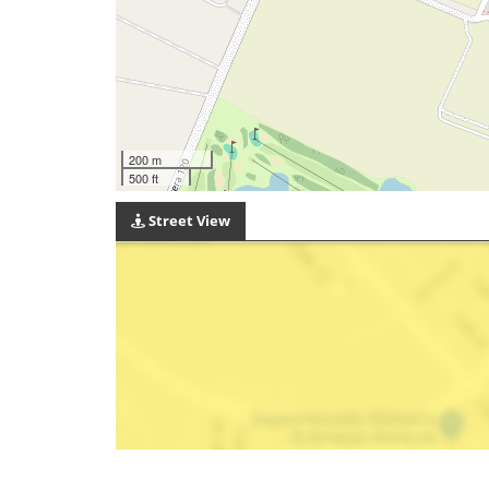
200 m
500 ft
Street View