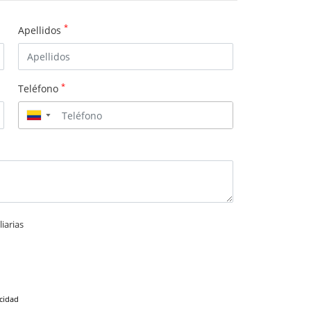
*
Apellidos
*
Teléfono
▼
iarias
acidad