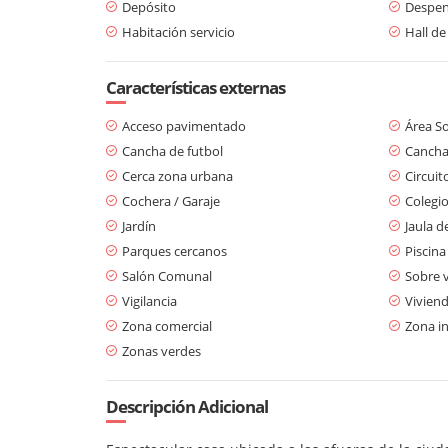
Depósito
Despe
Habitación servicio
Hall de
Características externas
Acceso pavimentado
Área So
Cancha de futbol
Cancha
Cerca zona urbana
Circuit
Cochera / Garaje
Colegio
Jardín
Jaula d
Parques cercanos
Piscina
Salón Comunal
Sobre v
Vigilancia
Viviend
Zona comercial
Zona in
Zonas verdes
Descripción Adicional