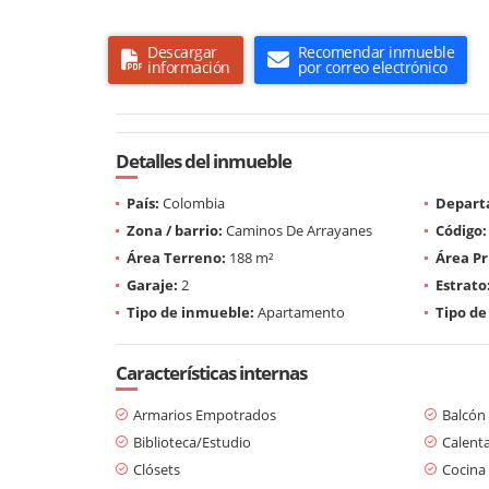
Descargar
Recomendar inmueble
información
por correo electrónico
Detalles del inmueble
País:
Colombia
Depart
Zona / barrio:
Caminos De Arrayanes
Código:
Área Terreno:
188 m²
Área Pr
Garaje:
2
Estrato
Tipo de inmueble:
Apartamento
Tipo de
Características internas
Armarios Empotrados
Balcón
Biblioteca/Estudio
Calent
Clósets
Cocina