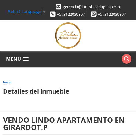
gerencia@inmobiliariapibu.com
Select Language
▼
+573122030897
+573122030897
MENÚ
Inicio
Detalles del inmueble
VENDO LINDO APARTAMENTO EN
GIRARDOT.P