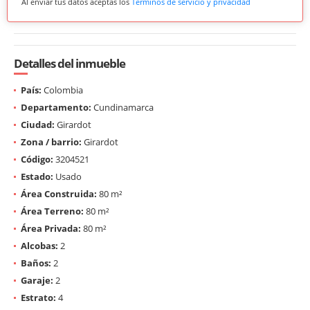
Al enviar tus datos aceptas los
Términos de servicio y privacidad
Detalles del inmueble
País:
Colombia
Departamento:
Cundinamarca
Ciudad:
Girardot
Zona / barrio:
Girardot
Código:
3204521
Estado:
Usado
Área Construida:
80 m²
Área Terreno:
80 m²
Área Privada:
80 m²
Alcobas:
2
Baños:
2
Garaje:
2
Estrato:
4